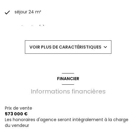
séjour 24 m²
4 chambre(s)
2 salle(s) de bain
VOIR PLUS DE CARACTÉRISTIQUES
construit en 2023
kitchenette (équipée)
FINANCIER
Chauffage individuel : au sol (gaz)
Informations financières
1 garage(s)
Prix de vente
573 000 €
Les honoraires d'agence seront intégralement à la charge
exposition Sud-Ouest
du vendeur
1 côté(s) mitoyen(s)