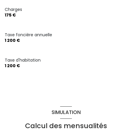
Charges
2 étage(s)
175 €
ascenseur
Taxe foncière annuelle
1 200 €
vue MONTAGNE
cave
Taxe d'habitation
1 200 €
balcon
terrasse
accès handicapé
SIMULATION
Calcul des mensualités